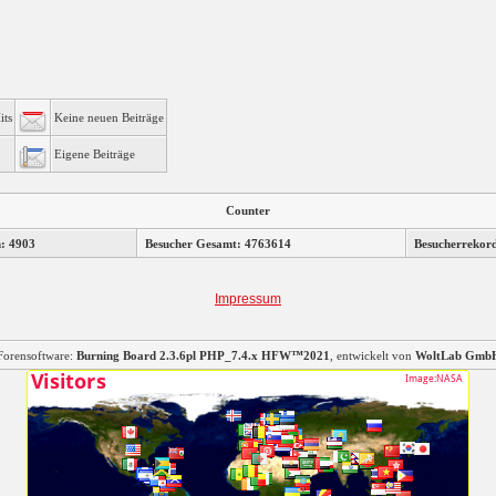
its
Keine neuen Beiträge
Eigene Beiträge
Counter
n: 4903
Besucher Gesamt: 4763614
Besucherrekor
Impressum
Forensoftware:
Burning Board 2.3.6pl PHP_7.4.x HFW™2021
, entwickelt von
WoltLab Gmb