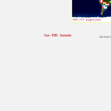
-
Faq
-
PMS
-
Startseite
wbb Style b