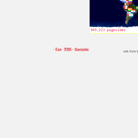
-
Faq
-
PMS
-
Startseite
wbb Style b