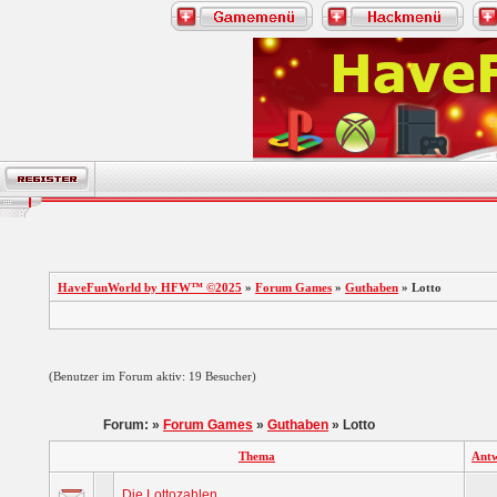
HaveFunWorld by HFW™ ©2025
»
Forum Games
»
Guthaben
» Lotto
(Benutzer im Forum aktiv: 19 Besucher)
Forum: »
Forum Games
»
Guthaben
» Lotto
Thema
Ant
Die Lottozahlen..