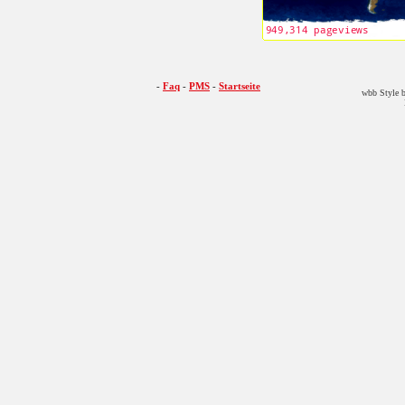
-
Faq
-
PMS
-
Startseite
wbb Style b