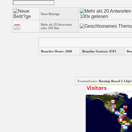
Neue Beiträge
Mehr als 20 Antworten
oder 100 Hits
Besucher Heute: 2080
Besucher Gestern: 4703
Bes
Forensoftware:
Burning Board 2.3.6