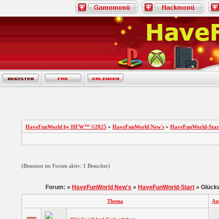
HaveFunWorld by HFW™ ©2025
»
HaveFunWorld New's
»
HaveFunWorld-Star
(Benutzer im Forum aktiv: 1 Besucher)
Forum: »
HaveFunWorld New's
»
HaveFunWorld-Start
» Glück
Thema
An