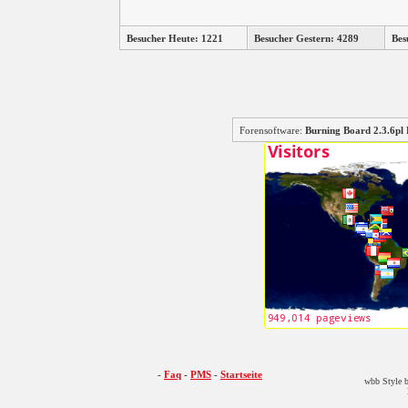
Besucher Heute: 1221
Besucher Gestern: 4289
Bes
Forensoftware:
Burning Board 2.3.6
-
Faq
-
PMS
-
Startseite
wbb Style b