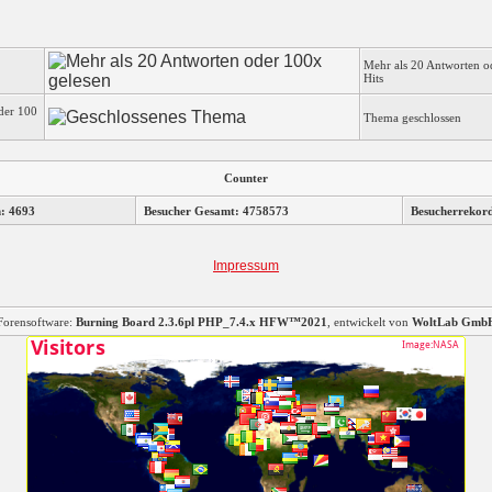
Mehr als 20 Antworten o
Hits
der 100
Thema geschlossen
Counter
n: 4693
Besucher Gesamt: 4758573
Besucherrekor
Impressum
Forensoftware:
Burning Board 2.3.6pl PHP_7.4.x HFW™2021
, entwickelt von
WoltLab Gmb