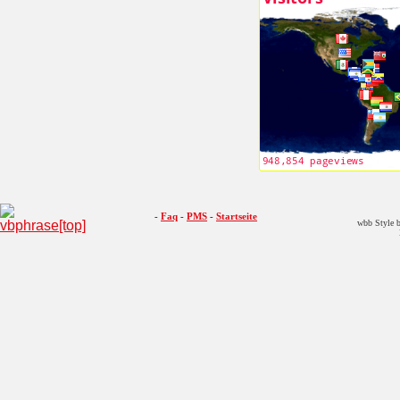
-
Faq
-
PMS
-
Startseite
wbb Style b