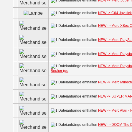
NEW -> Merc Super M
NEW -> C64 Joystick
NEW -> Merc XBox Co
NEW -> Merc PlaySta
NEW -> Merc Playstat
NEW -> Merc Playsta
Becher (go
NEW -> Merc Minecra
NEW -> SUPER MARIO
NEW -> Merc Atari -
NEW -> DOOM The Da