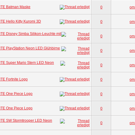
TE Batman Maske
0
om
E Hello Kitty Kuromi 3D
0
om
E Disney Simba Silikon-Leuchte mit
0
om
E PlayStation Neon LED Glühbirne
0
om
TE Super Mario Stern LED Neon
0
om
E Fortnite Logo
0
om
TE One Piece Logo
0
om
TE One Piece Logo
0
om
TE SW Stormtrooper LED Neon
0
om