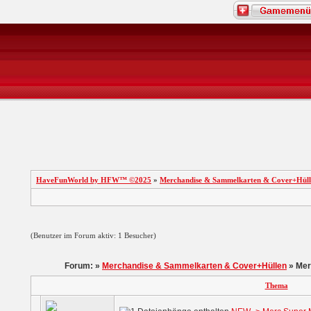
HaveFunWorld by HFW™ ©2025
»
Merchandise & Sammelkarten & Cover+Hüll
(Benutzer im Forum aktiv: 1 Besucher)
Forum: »
Merchandise & Sammelkarten & Cover+Hüllen
» Mer
Thema