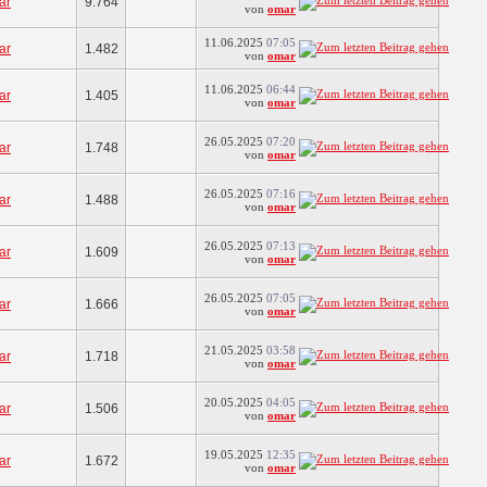
ar
9.764
von
omar
11.06.2025
07:05
ar
1.482
von
omar
11.06.2025
06:44
ar
1.405
von
omar
26.05.2025
07:20
ar
1.748
von
omar
26.05.2025
07:16
ar
1.488
von
omar
26.05.2025
07:13
ar
1.609
von
omar
26.05.2025
07:05
ar
1.666
von
omar
21.05.2025
03:58
ar
1.718
von
omar
20.05.2025
04:05
ar
1.506
von
omar
19.05.2025
12:35
ar
1.672
von
omar