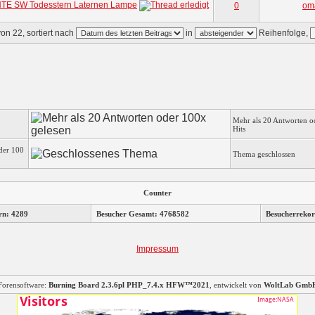
TE SW Todesstern Laternen Lampe
0
om
on 22, sortiert nach
in
Reihenfolge,
Mehr als 20 Antworten o
Hits
der 100
Thema geschlossen
Counter
rn: 4289
Besucher Gesamt: 4768582
Besucherrekor
Impressum
Forensoftware:
Burning Board 2.3.6pl PHP_7.4.x HFW™2021
, entwickelt von
WoltLab Gmb