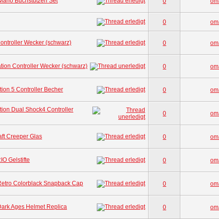
ario Buchstützen Set
0
om
0
om
ntroller Wecker (schwarz)
0
om
tion Controller Wecker (schwarz)
0
om
ion 5 Controller Becher
0
om
tion Dual Shock4 Controller
0
om
ft Creeper Glas
0
om
 Gelstifte
0
om
 Retro Colorblack Snapback Cap
0
om
rk Ages Helmet Replica
0
om