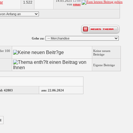
14.05.2025
12:08
ar
1.522
von
omar
Gehe zu:
der 100
Keine neuen
Beiträge
Eigene Beiträge
d: 42803
am: 22.06.2024
H