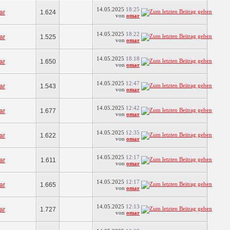
14.05.2025
18:25
ar
1.624
von
omar
14.05.2025
18:22
ar
1.525
von
omar
14.05.2025
18:18
ar
1.650
von
omar
14.05.2025
12:47
ar
1.543
von
omar
14.05.2025
12:42
ar
1.677
von
omar
14.05.2025
12:35
ar
1.622
von
omar
14.05.2025
12:17
ar
1.611
von
omar
14.05.2025
12:17
ar
1.665
von
omar
14.05.2025
12:13
ar
1.727
von
omar