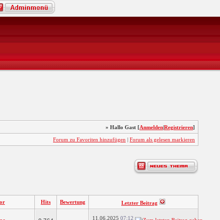
» Hallo Gast [
Anmelden
|
Registrieren
]
Forum zu Favoriten hinzufügen
|
Forum als gelesen markieren
or
Hits
Bewertung
Letzter Beitrag
11.06.2025
07:12