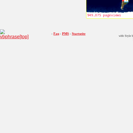
-
Faq
-
PMS
-
Startseite
wbb Style b