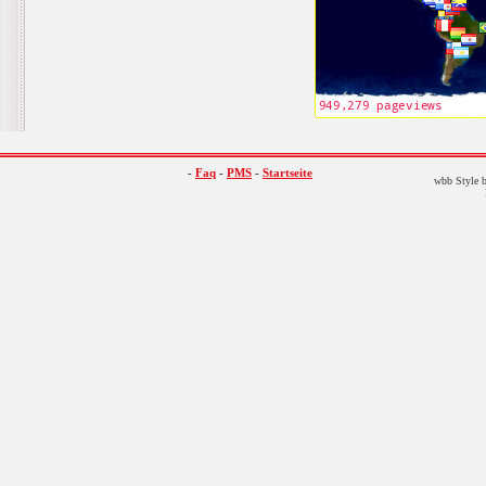
-
Faq
-
PMS
-
Startseite
wbb Style b