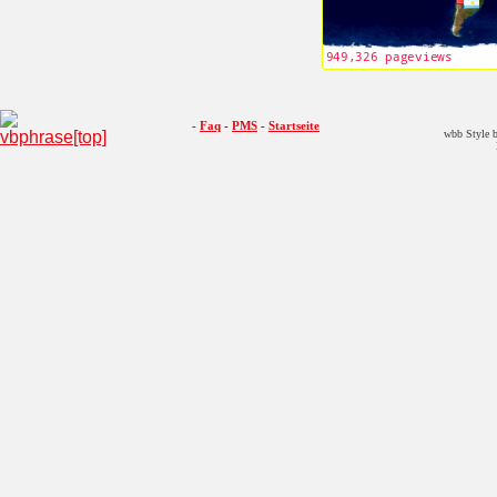
-
Faq
-
PMS
-
Startseite
wbb Style b