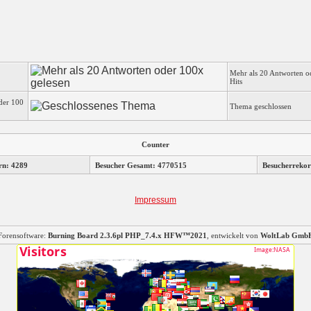
Mehr als 20 Antworten o
Hits
der 100
Thema geschlossen
Counter
rn: 4289
Besucher Gesamt: 4770515
Besucherrekor
Impressum
Forensoftware:
Burning Board 2.3.6pl PHP_7.4.x HFW™2021
, entwickelt von
WoltLab Gmb