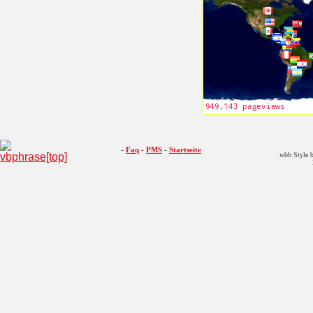
-
Faq
-
PMS
-
Startseite
wbb Style b