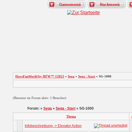
HaveFunWorld by HFW™ ©2025
»
Sega
»
Sega - Start
» SG-1000
(Benutzer im Forum aktiv: 1 Besucher)
Forum: »
Sega
»
Sega - Start
» SG-1000
Thema
Infobeschreibung -> Elevator Action