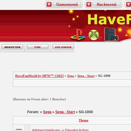
HaveFunWorld by HFW™ ©2025
»
Sega
»
Sega - Start
» SG-1000
(Benutzer im Forum aktiv: 1 Besucher)
Forum: »
Sega
»
Sega - Start
» SG-1000
Thema
Infobeschreibung -> Elevator Action