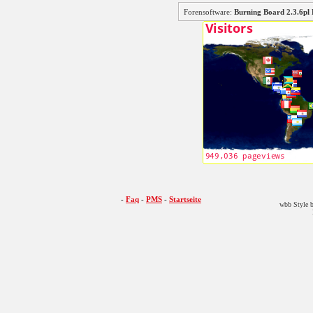
Forensoftware:
Burning Board 2.3.6
-
Faq
-
PMS
-
Startseite
wbb Style b