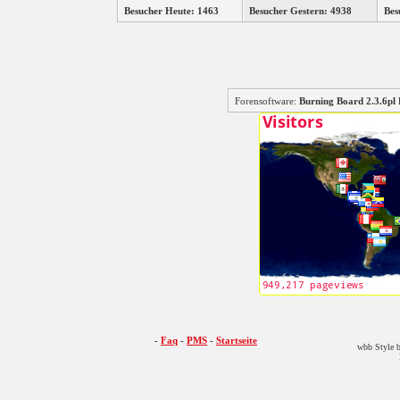
Besucher Heute: 1463
Besucher Gestern: 4938
Bes
Forensoftware:
Burning Board 2.3.6
-
Faq
-
PMS
-
Startseite
wbb Style b