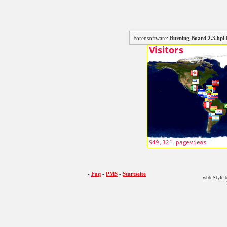
Forensoftware:
Burning Board 2.3.6
-
Faq
-
PMS
-
Startseite
wbb Style b