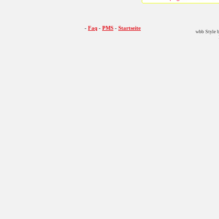
-
Faq
-
PMS
-
Startseite
wbb Style b