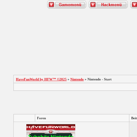
HaveFunWorld by HFW™ ©2025
»
Nintendo
» Nintendo - Start
Foren
Bei