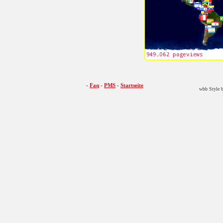
-
Faq
-
PMS
-
Startseite
wbb Style b