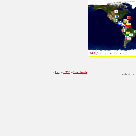
-
Faq
-
PMS
-
Startseite
wbb Style b