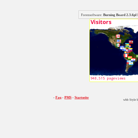
Forensoftware:
Burning Board 2.3.6
-
Faq
-
PMS
-
Startseite
wbb Style b