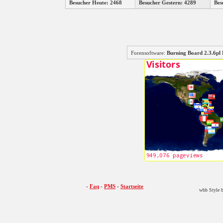
Besucher Heute: 2468
Besucher Gestern: 4289
Bes
Forensoftware:
Burning Board 2.3.6
-
Faq
-
PMS
-
Startseite
wbb Style b