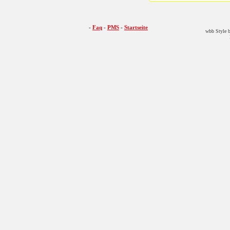
-
Faq
-
PMS
-
Startseite
wbb Style b