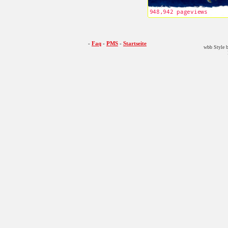
-
Faq
-
PMS
-
Startseite
wbb Style b