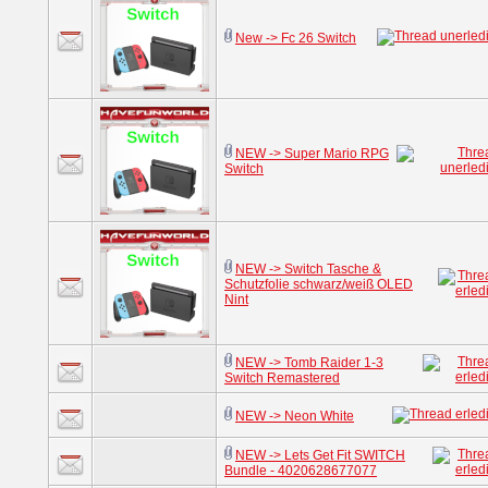
New -> Fc 26 Switch
NEW -> Super Mario RPG
Switch
NEW -> Switch Tasche &
Schutzfolie schwarz/weiß OLED
Nint
NEW -> Tomb Raider 1-3
Switch Remastered
NEW -> Neon White
NEW -> Lets Get Fit SWITCH
Bundle - 4020628677077