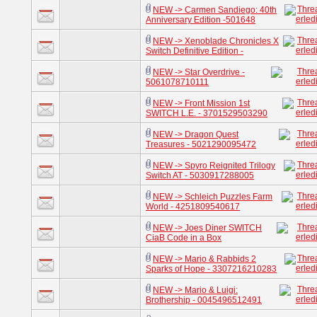
NEW -> Carmen Sandiego: 40th
Anniversary Edition -501648
NEW -> Xenoblade Chronicles X
Switch Definitive Edition -
NEW -> Star Overdrive -
5061078710111
NEW -> Front Mission 1st
SWITCH L.E. - 3701529503290
NEW -> Dragon Quest
Treasures - 5021290095472
NEW -> Spyro Reignited Trilogy
Switch AT - 5030917288005
NEW -> Schleich Puzzles Farm
World - 4251809540617
NEW -> Joes Diner SWITCH
CiaB Code in a Box
NEW -> Mario & Rabbids 2
Sparks of Hope - 3307216210283
NEW -> Mario & Luigi:
Brothership - 0045496512491