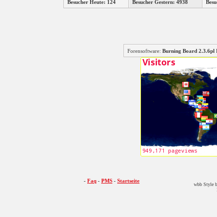
Besucher Heute: 124
Besucher Gestern: 4938
Besu
Forensoftware:
Burning Board 2.3.6
-
Faq
-
PMS
-
Startseite
wbb Style b