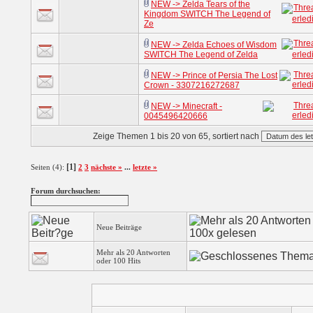
NEW -> Zelda Tears of the
Kingdom SWITCH The Legend of
Ze
NEW -> Zelda Echoes of Wisdom
SWITCH The Legend of Zelda
NEW -> Prince of Persia The Lost
Crown - 3307216272687
NEW -> Minecraft -
0045496420666
Zeige Themen 1 bis 20 von 65, sortiert nach
[1]
Seiten (4):
2
3
nächste »
...
letzte »
Forum durchsuchen:
Neue Beiträge
Mehr als 20 Antworten
oder 100 Hits