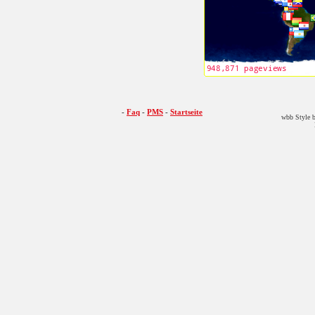
-
Faq
-
PMS
-
Startseite
wbb Style b