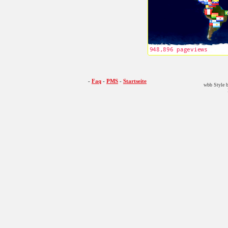
-
Faq
-
PMS
-
Startseite
wbb Style b