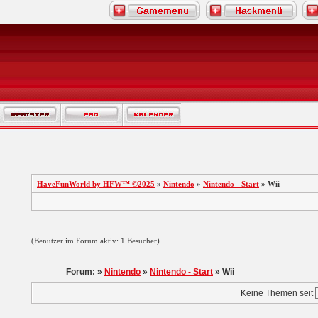
HaveFunWorld by HFW™ ©2025
»
Nintendo
»
Nintendo - Start
» Wii
(Benutzer im Forum aktiv: 1 Besucher)
Forum: »
Nintendo
»
Nintendo - Start
» Wii
Keine Themen seit