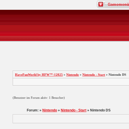
HaveFunWorld by HFW™ ©2025
»
Nintendo
»
Nintendo - Start
» Nintendo DS
(Benutzer im Forum aktiv: 1 Besucher)
Forum: »
Nintendo
»
Nintendo - Start
» Nintendo DS