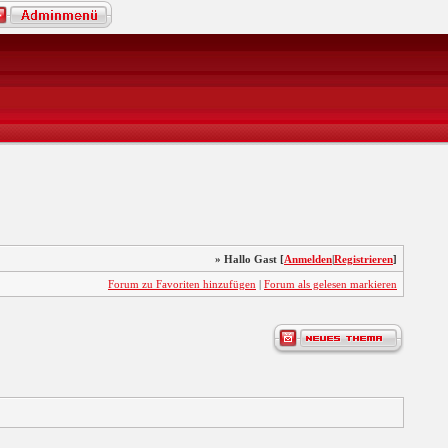
» Hallo Gast [
Anmelden
|
Registrieren
]
Forum zu Favoriten hinzufügen
|
Forum als gelesen markieren