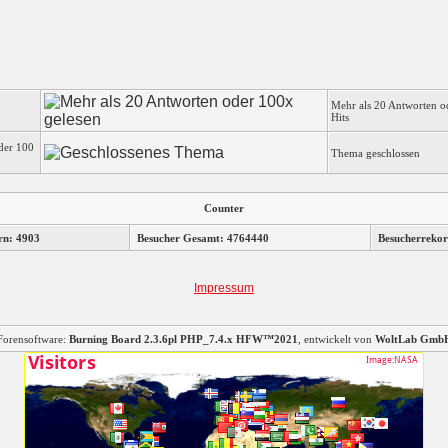
Mehr als 20 Antworten o
Hits
der 100
Thema geschlossen
Counter
rn: 4903
Besucher Gesamt: 4764440
Besucherrekor
Impressum
Forensoftware:
Burning Board 2.3.6pl PHP_7.4.x HFW™2021
, entwickelt von
WoltLab Gmb