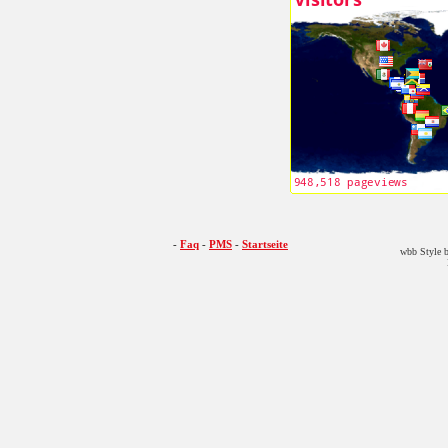
-
Faq
-
PMS
-
Startseite
wbb Style b