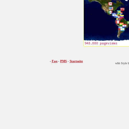
-
Faq
-
PMS
-
Startseite
wbb Style b