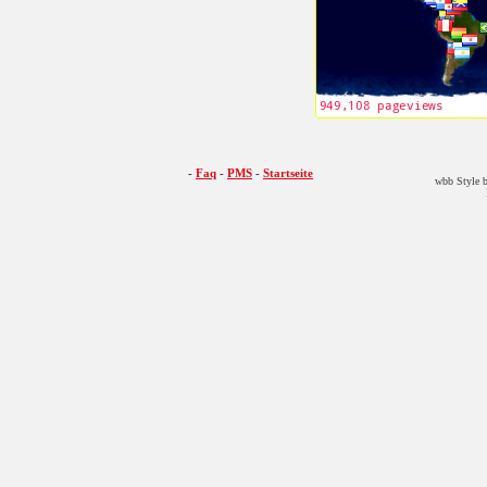
-
Faq
-
PMS
-
Startseite
wbb Style b