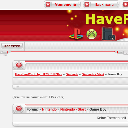
HaveFunWorld by HFW™ ©2025
»
Nintendo
»
Nintendo - Start
» Game Boy
(Benutzer im Forum aktiv: 1 Besucher)
Forum: »
Nintendo
»
Nintendo - Start
» Game Boy
Keine Themen seit