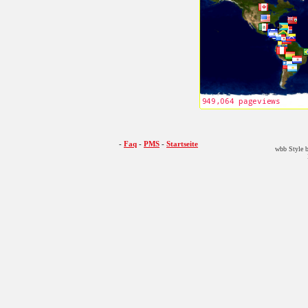
-
Faq
-
PMS
-
Startseite
wbb Style b