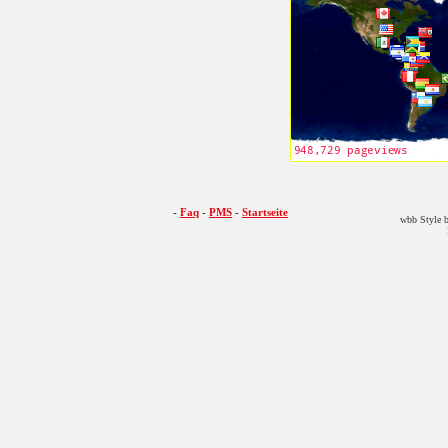
-
Faq
-
PMS
-
Startseite
wbb Style b