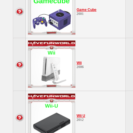
Game Cube
2001
Wii
2006
Wii U
2012