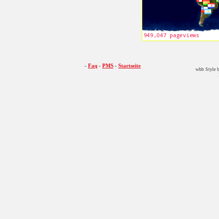
-
Faq
-
PMS
-
Startseite
wbb Style b