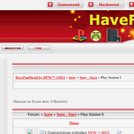
HaveFunWorld by HFW™ ©2025
»
Sony
»
Sony - Start
» Play Station 5
(Benutzer im Forum aktiv: 9 Besucher)
Forum: »
Sony
»
Sony - Start
» Play Station 5
Thema
NEW -> MGS