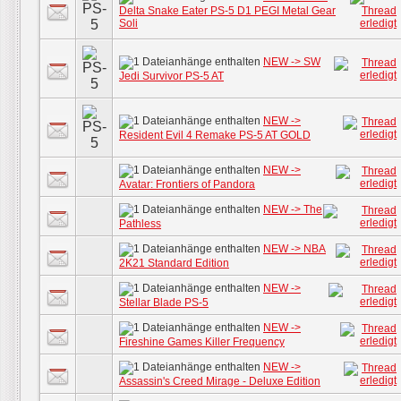
Delta Snake Eater PS-5 D1 PEGI Metal Gear
Soli
NEW -> SW
Jedi Survivor PS-5 AT
NEW ->
Resident Evil 4 Remake PS-5 AT GOLD
NEW ->
Avatar: Frontiers of Pandora
NEW -> The
Pathless
NEW -> NBA
2K21 Standard Edition
NEW ->
Stellar Blade PS-5
NEW ->
Fireshine Games Killer Frequency
NEW ->
Assassin's Creed Mirage - Deluxe Edition