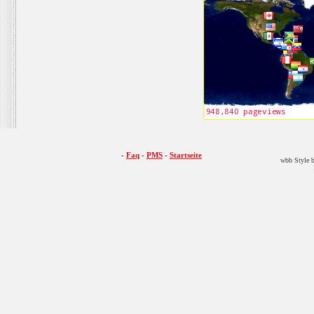
-
Faq
-
PMS
-
Startseite
wbb Style b