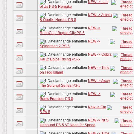
NEW -> Last
of Us PS-5 Remake
NEW -> Asterix
& Obelix: Heroes PS-5
NEW ->
RoboCop: Rogue City PS-5
NEW ->
Spiderman 2 PS-5
NEW -> Cobra
Kai 2: Dojos Rising PS-5
NEW -> Time
on Frog Island
NEW -> Away
The Survival Series PS-5
NEW ->
Sonic Frontiers PS-5
New -> Gta
5 Ps-5
NEW -> NFS
Unbound PS-5 AT Need for Speed
NEW -> Time