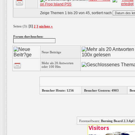
on Frog Island PS5
Zeige Themen 1 bis 20 von 45, sortiert nach
[1]
Seiten (3):
2
3
nächste »
Forum durchsuchen:
Neue Beiträge
Mehr als 20 Antworten
oder 100 Hits
Besucher Heute: 1256
Besucher Gestern: 4903
Bes
Forensoftware:
Burning Board 2.3.6