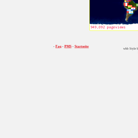
-
Faq
-
PMS
-
Startseite
wbb Style b