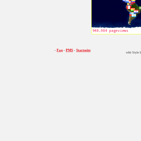
-
Faq
-
PMS
-
Startseite
wbb Style b