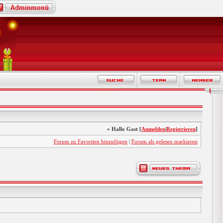
» Hallo Gast [
Anmelden
|
Registrieren
]
Forum zu Favoriten hinzufügen
|
Forum als gelesen markieren