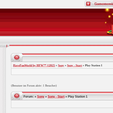
HaveFunWorld by HFW™ ©2025
»
Sony
»
Sony - Start
» Play Station 1
(Benutzer im Forum aktiv: 1 Besucher)
Forum: »
Sony
»
Sony - Start
» Play Station 1