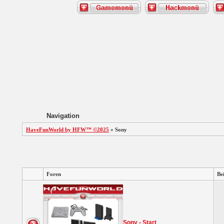
Navigation
HaveFunWorld by HFW™ ©2025
» Sony
Foren
Be
Sony - Start