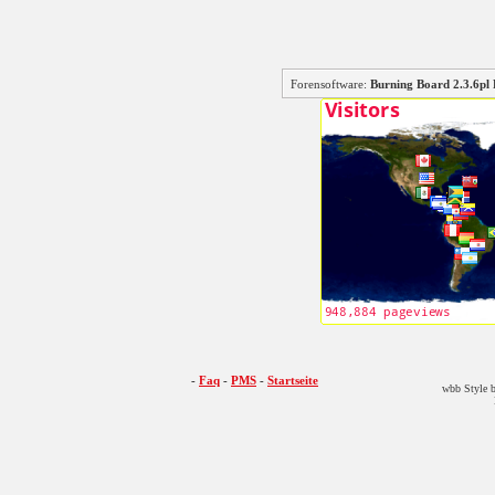
Forensoftware:
Burning Board 2.3.6
-
Faq
-
PMS
-
Startseite
wbb Style b