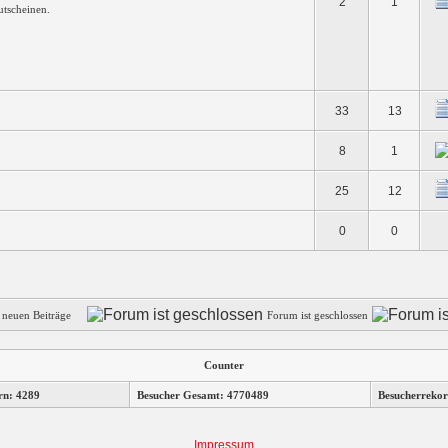
2
1
Gutscheinen.
33
13
8
1
25
12
0
0
e neuen Beiträge
Forum ist geschlossen
Counter
rn: 4289
Besucher Gesamt: 4770489
Besucherrekor
Impressum