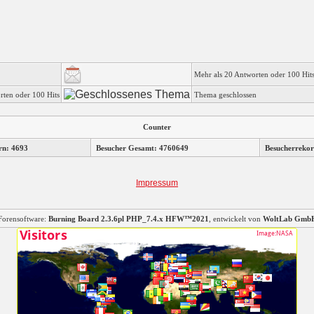
Mehr als 20 Antworten oder 100 Hit
rten oder 100 Hits
Thema geschlossen
Counter
rn: 4693
Besucher Gesamt: 4760649
Besucherrekor
Impressum
Forensoftware:
Burning Board 2.3.6pl PHP_7.4.x HFW™2021
, entwickelt von
WoltLab Gmb