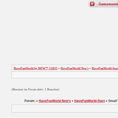
HaveFunWorld by HFW™ ©2025
»
HaveFunWorld New's
»
HaveFunWorld-Star
(Benutzer im Forum aktiv: 1 Besucher)
Forum: »
HaveFunWorld New's
»
HaveFunWorld-Start
» Small 