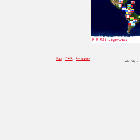
-
Faq
-
PMS
-
Startseite
wbb Style b