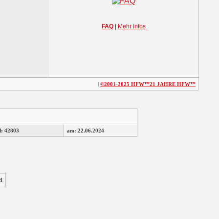
FAQ
|
Mehr Infos
|
©2001-2025
HFW™
21 JAHRE HFW™
d: 42803
am: 22.06.2024
H