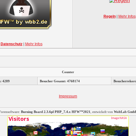
Regeln
|
Mehr Infos
Datenschutz
|
Mehr Infos
Counter
n: 4289
Besucher Gesamt: 4768174
Besucherrekor
Impressum
Forensoftware:
Burning Board 2.3.6pl PHP_7.4.x HFW™2021
, entwickelt von
WoltLab Gmb