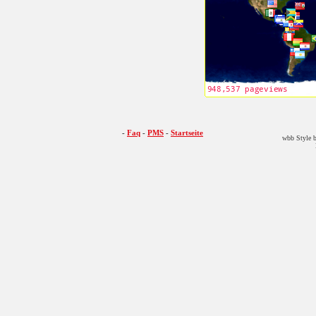
-
Faq
-
PMS
-
Startseite
wbb Style b