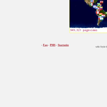
-
Faq
-
PMS
-
Startseite
wbb Style b