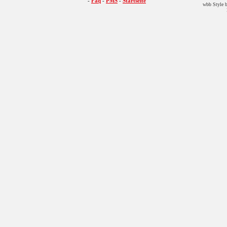
-
Faq
-
PMS
-
Startseite
wbb Style b