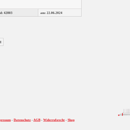
d: 42803
am: 22.06.2024
H
pressum
-
Datenschutz
-
AGB
-
Widerrufsrecht
-
Shop