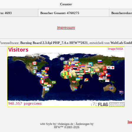
Counter
rn: 4693
Besucher Gesamt: 4760275
Besucherrekor
Impressum
Forensoftware:
Burning Board 2.3.6pl PHP_7.4.x HFW™2021
, entwickelt von
WoltLab Gmb
Im
wbb Style by: vbdesigns.de | Änderungen by
HFW™ ©2001-2026