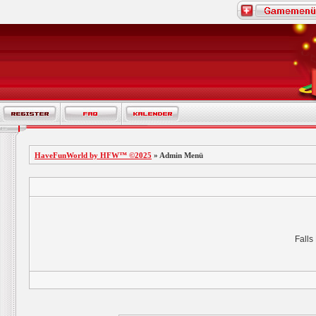
HaveFunWorld by HFW™ ©2025
» Admin Menü
Falls