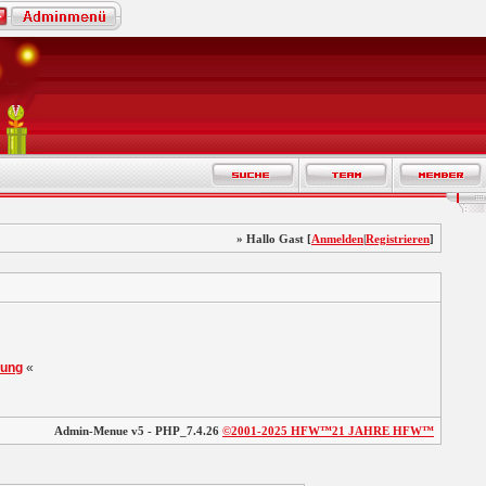
» Hallo Gast [
Anmelden
|
Registrieren
]
rung
«
Admin-Menue v5 - PHP_7.4.26
©2001-2025
HFW™
21 JAHRE HFW™