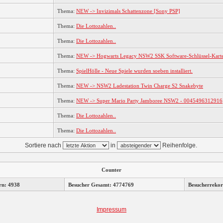
Thema:
NEW -> Invizimals Schattenzone [Sony PSP]
Thema:
Die Lottozahlen..
Thema:
Die Lottozahlen..
Thema:
NEW -> Hogwarts Legacy NSW2 SSK Software-Schlüssel-Kart
Thema:
SpielHölle - Neue Spiele wurden soeben installiert.
Thema:
NEW -> NSW2 Ladestation Twin Charge S2 Snakebyte
Thema:
NEW -> Super Mario Party Jamboree NSW2 - 0045496312916
Thema:
Die Lottozahlen..
Thema:
Die Lottozahlen..
Sortiere nach
in
Reihenfolge.
Counter
rn: 4938
Besucher Gesamt: 4774769
Besucherrekor
Impressum