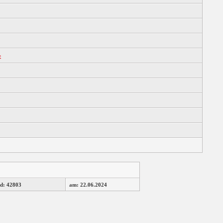
e
d: 42803
am: 22.06.2024