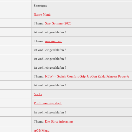
Sonstiges
Game Menü
Thema:
Start Sommer 2025
ist wohl eingeschlafen !
Thema:
wer sind wir
ist wohl eingeschlafen !
ist wohl eingeschlafen !
ist wohl eingeschlafen !
Thema:
NEW -> Switch Comfort Grip JoyCon Zelda Princess PowerA
ist wohl eingeschlafen !
Suche
Profil von utyxekyh
ist wohl eingeschlafen !
Thema:
Die Börse informiert
AGB Menü