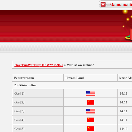
HaveFunWorld by HFW™ ©2025
» Wer ist wo Online?
Benutzername
IP vom Land
letzte Ak
23 Gäste online
Gast[1]
14:11
Gast[2]
14:11
Gast[3]
14:11
Gast[4]
14:11
Gast[5]
14:10