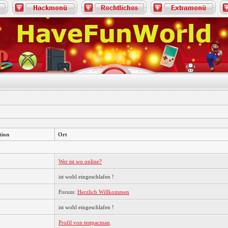
tion
Ort
Wer ist wo online?
ist wohl eingeschlafen !
Forum:
Herzlich Willkommen
ist wohl eingeschlafen !
Profil von testpacman