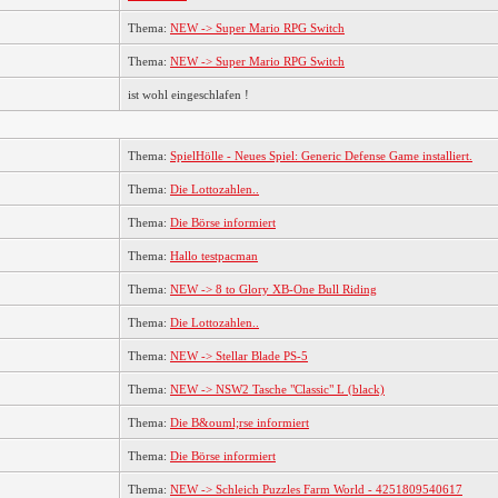
Thema:
NEW -> Super Mario RPG Switch
Thema:
NEW -> Super Mario RPG Switch
ist wohl eingeschlafen !
Thema:
SpielHölle - Neues Spiel: Generic Defense Game installiert.
Thema:
Die Lottozahlen..
Thema:
Die Börse informiert
Thema:
Hallo testpacman
Thema:
NEW -> 8 to Glory XB-One Bull Riding
Thema:
Die Lottozahlen..
Thema:
NEW -> Stellar Blade PS-5
Thema:
NEW -> NSW2 Tasche "Classic" L (black)
Thema:
Die B&ouml;rse informiert
Thema:
Die Börse informiert
Thema:
NEW -> Schleich Puzzles Farm World - 4251809540617