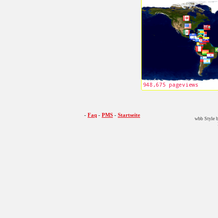
Slingo Super Keno
3 Wheel Slot
-
Faq
-
PMS
-
Startseite
wbb Style b