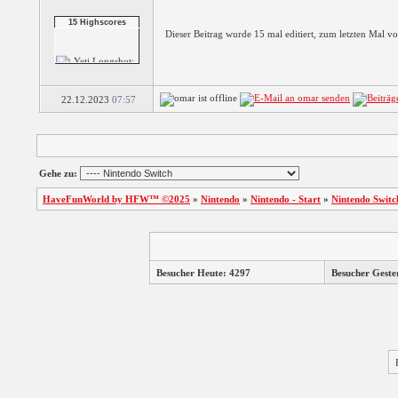
15 Highscores
Shuffle The Penguin
Dieser Beitrag wurde 15 mal editiert, zum letzten Mal 
22.12.2023
07:57
Yeti Longshot:
Ridic...
Gehe zu:
Yeti Long Shot:
Rand...
HaveFunWorld by HFW™ ©2025
»
Nintendo
»
Nintendo - Start
»
Nintendo Switc
Trouble On Ice
Besucher Heute: 4297
Besucher Geste
3 Reel Jackpot
Slots
5 Reel Cherokee
Slots