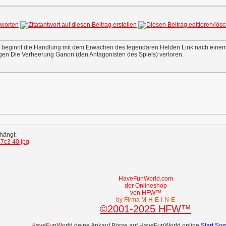
d beginnt die Handlung mit dem Erwachen des legendären Helden Link nach einem 100
gen Die Verheerung Ganon (den Antagonisten des Spiels) verloren.
ehängt:
HaveFunWorld.com
der Onlineshop
von HFW™
by Firma M-H-E-I-N-E
©2001-2025 HFW™
H
ave
F
un
W
orld deine Ankauf Börse auf HaveFunWorld.online
Start So