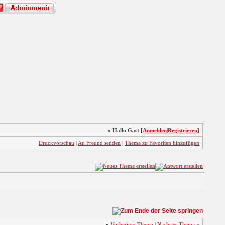
» Hallo Gast [
Anmelden
|
Registrieren
]
Druckvorschau
|
An Freund senden
|
Thema zu Favoriten hinzufügen
«
Vorheriges Thema
|
Nächstes Thema
»