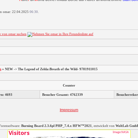
von omar: 22.04.2025
06:30
.
h
»
NEW -> The Legend of Zelda:Breath of the Wild- 9781911015
Counter
rn: 4693
Besucher Gesamt: 4762339
Besucherrekor
Impressum
Forensoftware:
Burning Board 2.3.6pl PHP_7.4.x HFW™2021
, entwickelt von
WoltLab Gmb