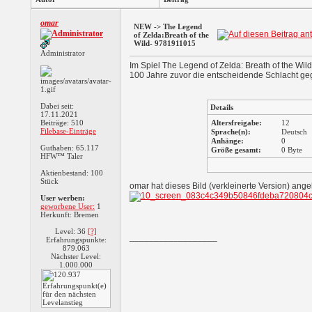
omar
NEW -> The Legend
of Zelda:Breath of the
Wild- 9781911015
Administrator
Im Spiel The Legend of Zelda: Breath of the Wil
100 Jahre zuvor die entscheidende Schlacht ge
Dabei seit:
Details
17.11.2021
Beiträge: 510
Altersfreigabe:
12
Filebase-Einträge
Sprache(n):
Deutsch
Anhänge:
0
Guthaben: 65.117
Größe gesamt:
0 Byte
HFW™ Taler
Aktienbestand: 100
Stück
omar hat dieses Bild (verkleinerte Version) ang
User werben:
geworbene User:
1
Herkunft: Bremen
Level: 36
[?]
__________________
Erfahrungspunkte:
879.063
Nächster Level:
1.000.000