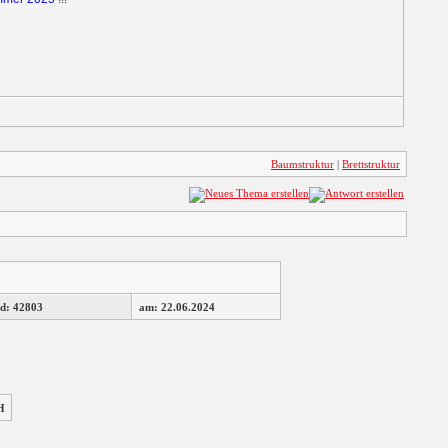
Baumstruktur
|
Brettstruktur
d: 42803
am: 22.06.2024
H