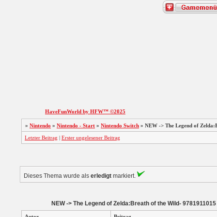
HaveFunWorld by HFW™ ©2025
»
Nintendo
»
Nintendo - Start
»
Nintendo Switch
»
NEW -> The Legend of Zelda:B
Letzter Beitrag
|
Erster ungelesener Beitrag
Dieses Thema wurde als
erledigt
markiert.
NEW -> The Legend of Zelda:Breath of the Wild- 9781911015
Autor
Beitrag